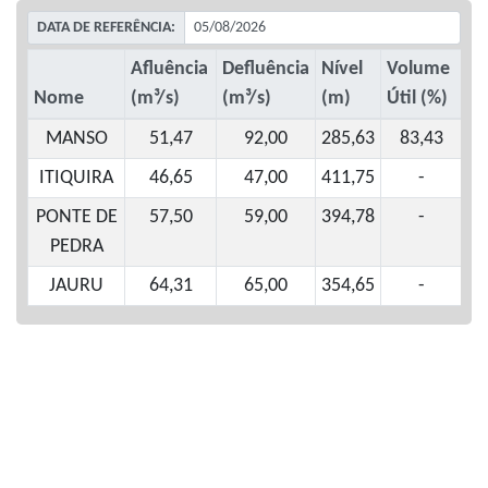
DATA DE REFERÊNCIA:
Afluência
Defluência
Nível
Volume
Nome
(m³/s)
(m³/s)
(m)
Útil (%)
MANSO
51,47
92,00
285,63
83,43
ITIQUIRA
46,65
47,00
411,75
-
PONTE DE
57,50
59,00
394,78
-
PEDRA
JAURU
64,31
65,00
354,65
-