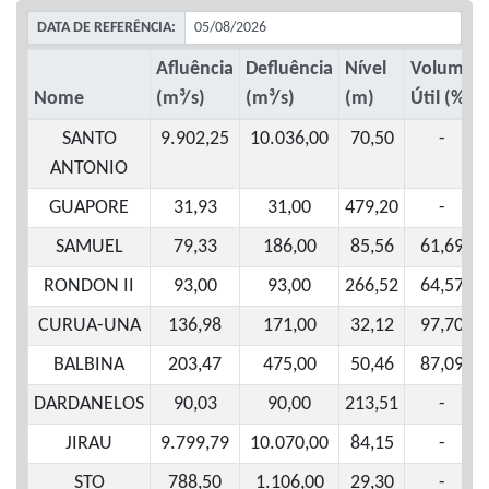
DATA DE REFERÊNCIA:
Afluência
Defluência
Nível
Volume
Nome
(m³/s)
(m³/s)
(m)
Útil (%)
SANTO
9.902,25
10.036,00
70,50
-
ANTONIO
GUAPORE
31,93
31,00
479,20
-
SAMUEL
79,33
186,00
85,56
61,69
RONDON II
93,00
93,00
266,52
64,57
CURUA-UNA
136,98
171,00
32,12
97,70
BALBINA
203,47
475,00
50,46
87,09
DARDANELOS
90,03
90,00
213,51
-
JIRAU
9.799,79
10.070,00
84,15
-
STO
788,50
1.106,00
29,30
-