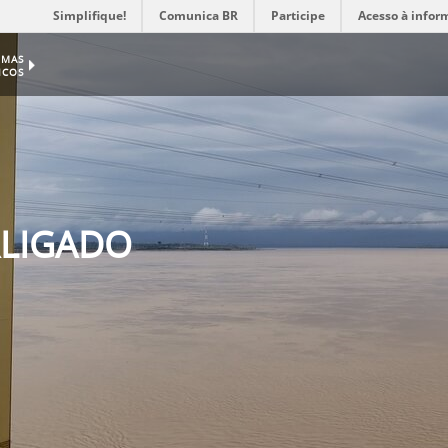
Simplifique!
Comunica BR
Participe
Acesso à infor
EMAS
ICOS
RLIGADO