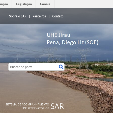
mação
Legislação
Canais
Sobre o SAR
|
Parceiros
|
Contato
Buscar no portal
Buscar no portal
SAR
SISTEMA DE ACOMPANHAMENTO
DE RESERVATÓRIOS