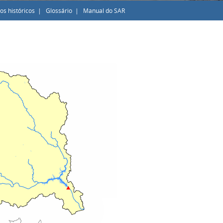
os históricos
|
Glossário
|
Manual do SAR