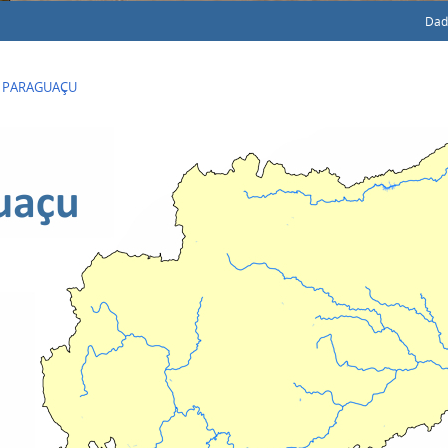
Dad
>
PARAGUAÇU