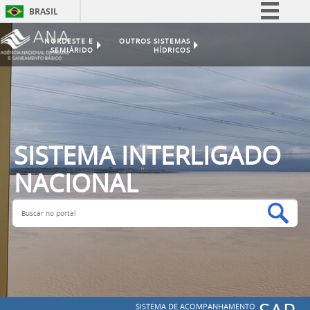
BRASIL
Simplifique!
NORDESTE E
OUTROS SISTEMAS
SEMIÁRIDO
HÍDRICOS
Comunica BR
Participe
Acesso à informação
Legislação
Canais
SISTEMA INTERLIGADO
NACIONAL
Buscar no portal
Bus
SISTEMA DE ACOMPANHAMENTO