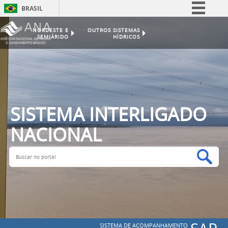
BRASIL
Simplifique!
NORDESTE E
OUTROS SISTEMAS
SEMIÁRIDO
HÍDRICOS
Comunica BR
Participe
Acesso à informação
Legislação
Canais
SISTEMA INTERLIGADO
NACIONAL
Buscar no portal
Bus
SISTEMA DE ACOMPANHAMENTO