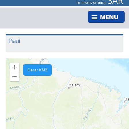
SAR
DE RESERVATÓRIOS
Piauí
Zoom
Gerar KMZ
In
Zoom
Out