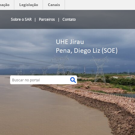
mação
Legislação
Canais
Sobre o SAR
|
Parceiros
|
Contato
Buscar no portal
Buscar no portal