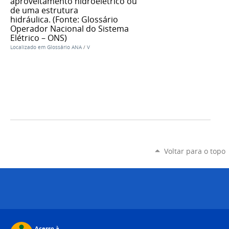
aproveitamento hidroelétrico ou
de uma estrutura
hidráulica. (Fonte: Glossário
Operador Nacional do Sistema
Elétrico – ONS)
Localizado em
Glossário ANA
/
V
Voltar para o topo