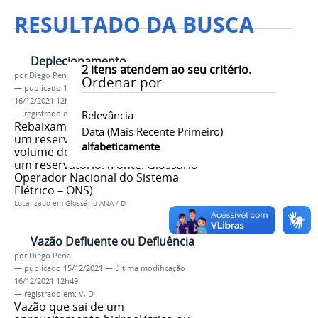
RESULTADO DA BUSCA
Deplecionamento
2
itens atendem ao seu critério.
por
Diego Pena
Ordenar por
—
publicado
15/12/2021
—
última modificação
16/12/2021 12h24
Relevância
— registrado em:
D
Rebaixamento do nível de água de
Data (mais Recente Primeiro)
um reservatório ou diminuição do
alfabeticamente
volume de água armazenado em
um reservatório. (Fonte: Glossário
Operador Nacional do Sistema
Elétrico – ONS)
Localizado em
Glossário ANA
/
D
Vazão Defluente ou Defluência
por
Diego Pena
—
publicado
15/12/2021
—
última modificação
16/12/2021 12h49
— registrado em:
V
,
D
Vazão que sai de um