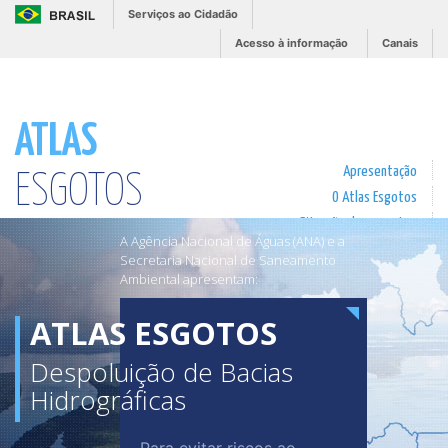
Serviços ao Cidadão
Acesso à informação
Canais
ATLAS
Apresentação
ESGOTOS
O Atlas Esgotos
Situação dos esgotos
Despoluição das Bacias
A Agência Nacional de Águas (ANA) e a
Hidrográficas
Impacto
Solução
Secretaria Nacional de Saneamento
Contato
Ambiental apresentam:
ATLAS ESGOTOS
Despoluição de Bacias
Hidrográficas