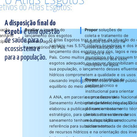
jetivos do Atlas Esgotos:
A disposição final do
uação
Avaliar
o impacto do
Propor
soluções de
esgoto
é uma questão
nitário
lançamento dos esgotos
coleta e tratamento de
de saúde para o
O Atlas Esgotos traz a análise da situação d
ípios
nos rios, lagos e
esgotos com foco na
sanitário nas 5.570 cidades brasileiras e dos
reservatórios do País.
universalização dos
ecossistema e
lançamento dos esgotos nos rios, lagos e res
serviços e no
para a população.
País. Como muitos municípios não possuem t
atendimento aos usos
esgotos adequado ou sequer disponibilizam o
múltiplos da água.
sua população, o lançamento desses efluent
hídricos comprometem a qualidade e os usos
Propor
estratégia de
causando implicações danosas à saúde públic
caráter técnico e
equilíbrio do meio ambiente.
institucional para orientar
A ANA, em parceria com a Secretaria Naciona
os processos de
Saneamento Ambiental do Ministério das Cid
planejamento, regulação
elaborou a publicação com embasamento técn
e financiamento no
estratégico, para que os setores de recursos 
âmbito dos setores de
saneamento tenham à disposição um docume
recursos hídricos e
referência para subsidiar a tomada de decisã
saneamento.
de recursos hídricos e na orientação dos inv