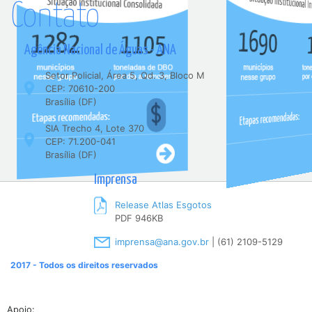
Contato
Agência Nacional de Águas - ANA
Setor Policial, Área 5, Qd. 3, Bloco M
CEP: 70610-200
Brasília (DF)
SIA Trecho 4, Lote 370
CEP: 71.200-041
Brasília (DF)
Imprensa
Release Atlas Esgotos
PDF 946KB
imprensa@ana.gov.br
| (61) 2109-5129
2017 - Todos os direitos reservados
Apoio: